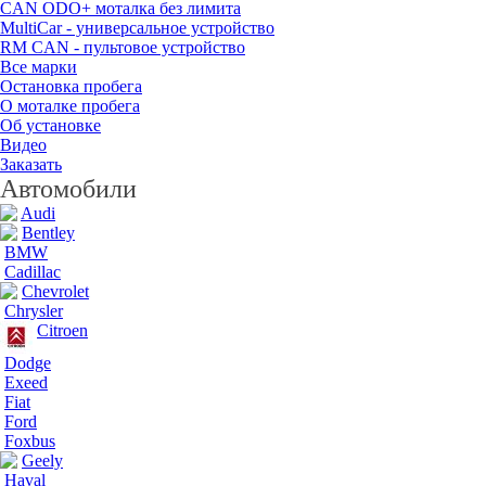
CAN ODO+ моталка без лимита
MultiCar - универсальное устройство
RM CAN - пультовое устройство
Все марки
Остановка пробега
О моталке пробега
Об установке
Видео
Заказать
Автомобили
Audi
Bentley
BMW
Cadillac
Chevrolet
Chrysler
Citroen
Dodge
Exeed
Fiat
Ford
Foxbus
Geely
Haval