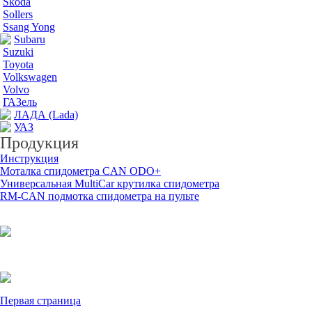
Skoda
Sollers
Ssang Yong
Subaru
Suzuki
Toyota
Volkswagen
Volvo
ГАЗель
ЛАДА (Lada)
УАЗ
Продукция
Инструкция
Моталка спидометра CAN ODO+
Универсальная MultiCar крутилка спидометра
RM-CAN подмотка спидометра на пульте
Первая страница