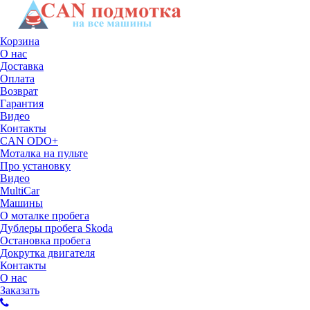
Корзина
О нас
Доставка
Оплата
Возврат
Гарантия
Видео
Контакты
CAN ODO+
Моталка на пульте
Про установку
Видео
MultiCar
Машины
О моталке пробега
Дублеры пробега Skoda
Остановка пробега
Докрутка двигателя
Контакты
О нас
Заказать