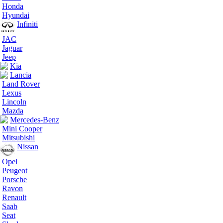
Honda
Hyundai
Infiniti
JAC
Jaguar
Jeep
Kia
Lancia
Land Rover
Lexus
Lincoln
Mazda
Mercedes-Benz
Mini Cooper
Mitsubishi
Nissan
Opel
Peugeot
Porsche
Ravon
Renault
Saab
Seat