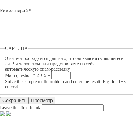
Комментарий
*
CAPTCHA
Этот вопрос задается для того, чтобы выяснить, являетесь
ли Вы человеком или представляете из себя
автоматическую спам-рассылку.
Math question
*
2 + 5 =
Solve this simple math problem and enter the result. E.g. for 1+3,
enter 4.
Leave this field blank
О нас
|
Доставка
|
Оплата
|
Возврат
|
Гарантия
|
Видео
|
Контакты
|
Заказать
|
Важно знать
|
Написать нам
|