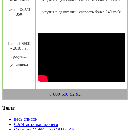
Lexus GX460
крутит в движении, скорость более 240 км/ч
Lexus RX270,
крутит в движении, скорость более 240 км/ч
350
Lexus LS500
- 2018 г.в.
требуется
установка
8-800-600-52-92
Теги:
весь список
CAN моталка пробега
Отличия MultiCar и OBD CAN