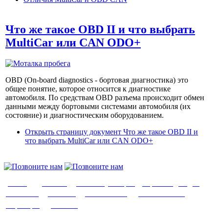
Что же такое OBD II и что выбрать
MultiCar или CAN ODO+
OBD (On-board diagnostics - бортовая диагностика) это
общее понятие, которое относится к диагностике
автомобиля. По средствам OBD разъема происходит обмен
данными между бортовыми системами автомобиля (их
состояние) и диагностическим оборудованием.
Открыть страницу
документ Что же такое OBD II и
что выбрать MultiCar или CAN ODO+
О нас
|
Доставка
|
Оплата
|
Возврат
|
Гарантия
|
Видео
|
Контакты
|
Заказать
|
Важно знать
|
Написать нам
|
Партнеры
|
Отзывы