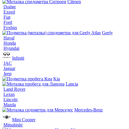
Citroen
Dodge
Exeed
Fiat
Ford
Foxbus
Geely
Haval
Honda
Hyundai
Infiniti
JAC
Jaguar
Jeep
Kia
Lancia
Land Rover
Lexus
Lincoln
Mazda
Mercedes-Benz
Mini Cooper
Mitsubishi