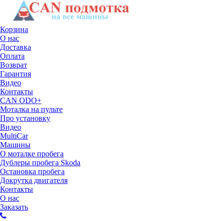
Корзина
О нас
Доставка
Оплата
Возврат
Гарантия
Видео
Контакты
CAN ODO+
Моталка на пульте
Про установку
Видео
MultiCar
Машины
О моталке пробега
Дублеры пробега Skoda
Остановка пробега
Докрутка двигателя
Контакты
О нас
Заказать