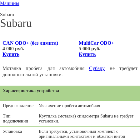
Машины
→
Subaru
Subaru
CAN ODO+ (без лимита)
MultiCar ODO+
4 000 руб.
5 000 руб.
Купить
Купить
Моталка пробега для автомобиля
Субару
не требудет
дополнительной установки.
Характеристика устройства
Предназначение
Увеличение пробега автомобиля.
Тип
Крутилка (моталка) спидометра Subaru не
требуе
т
подключения
установки.
Установка
Если требуется, установочный комплект с
оригинальными контактами и обжатой витой