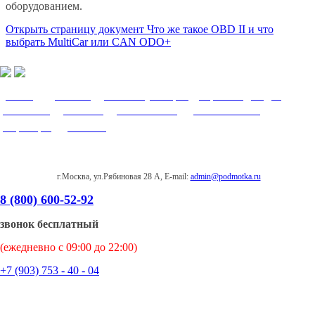
оборудованием.
Открыть страницу
документ Что же такое OBD II и что
выбрать MultiCar или CAN ODO+
О нас
|
Доставка
|
Оплата
|
Возврат
|
Гарантия
|
Видео
|
Контакты
|
Заказать
|
Важно знать
|
Написать нам
|
Партнеры
|
Отзывы
г.Москва, ул.Рябиновая 28 А, E-mail:
admin@podmotka.ru
8 (800) 600-52-92
звонок бесплатный
(ежедневно с 09:00 до 22:00)
+7 (903) 753 - 40 - 04