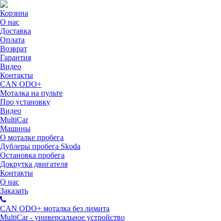
Корзина
О нас
Доставка
Оплата
Возврат
Гарантия
Видео
Контакты
CAN ODO+
Моталка на пульте
Про установку
Видео
MultiCar
Машины
О моталке пробега
Дублеры пробега Skoda
Остановка пробега
Докрутка двигателя
Контакты
О нас
Заказать
CAN ODO+ моталка без лимита
MultiCar - универсальное устройство