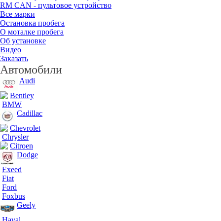
RM CAN - пультовое устройство
Все марки
Остановка пробега
О моталке пробега
Об установке
Видео
Заказать
Автомобили
Audi
Bentley
BMW
Cadillac
Chevrolet
Chrysler
Citroen
Dodge
Exeed
Fiat
Ford
Foxbus
Geely
Haval