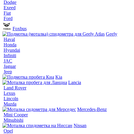
Dodge
Exeed
Fiat
Ford
Foxbus
Geely
Haval
Honda
Hyundai
Infiniti
JAC
Jaguar
Jeep
Kia
Lancia
Land Rover
Lexus
Lincoln
Mazda
Mercedes-Benz
Mini Cooper
Mitsubishi
Nissan
Opel