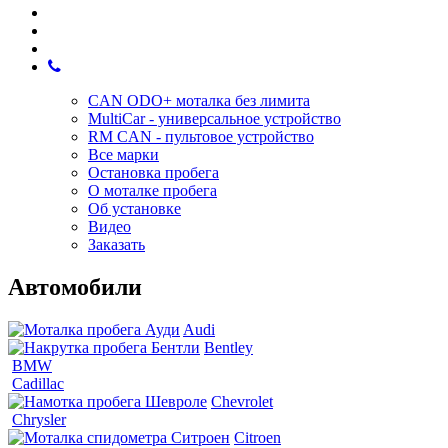
CAN ODO+ моталка без лимита
MultiCar - универсальное устройство
RM CAN - пультовое устройство
Все марки
Остановка пробега
О моталке пробега
Об установке
Видео
Заказать
Автомобили
Audi
Bentley
BMW
Cadillac
Chevrolet
Chrysler
Citroen