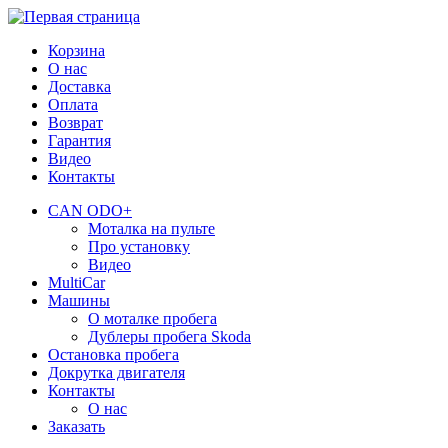
Корзина
О нас
Доставка
Оплата
Возврат
Гарантия
Видео
Контакты
CAN ODO+
Моталка на пульте
Про установку
Видео
MultiCar
Машины
О моталке пробега
Дублеры пробега Skoda
Остановка пробега
Докрутка двигателя
Контакты
О нас
Заказать