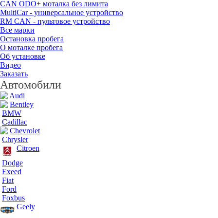
CAN ODO+ моталка без лимита
MultiCar - универсальное устройство
RM CAN - пультовое устройство
Все марки
Остановка пробега
О моталке пробега
Об установке
Видео
Заказать
Автомобили
Audi
Bentley
BMW
Cadillac
Chevrolet
Chrysler
Citroen
Dodge
Exeed
Fiat
Ford
Foxbus
Geely