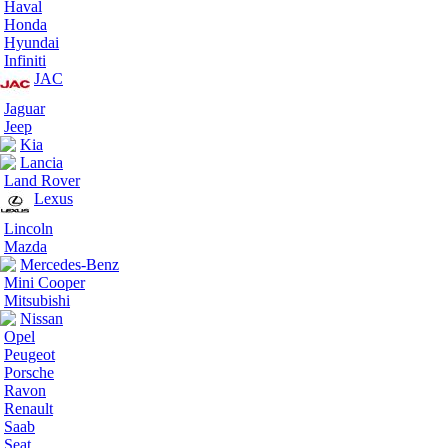
Haval
Honda
Hyundai
Infiniti
JAC
Jaguar
Jeep
Kia
Lancia
Land Rover
Lexus
Lincoln
Mazda
Mercedes-Benz
Mini Cooper
Mitsubishi
Nissan
Opel
Peugeot
Porsche
Ravon
Renault
Saab
Seat