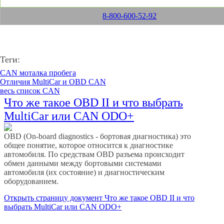
8-800-600-52-92
Теги:
CAN моталка пробега
Отличия MultiCar и OBD CAN
весь список CAN
Что же такое OBD II и что выбрать
MultiCar или CAN ODO+
OBD (On-board diagnostics - бортовая диагностика) это
общее понятие, которое относится к диагностике
автомобиля. По средствам OBD разъема происходит
обмен данными между бортовыми системами
автомобиля (их состояние) и диагностическим
оборудованием.
Открыть страницу
документ Что же такое OBD II и что
выбрать MultiCar или CAN ODO+