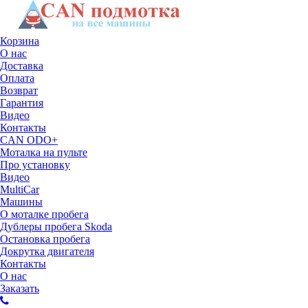
Корзина
О нас
Доставка
Оплата
Возврат
Гарантия
Видео
Контакты
CAN ODO+
Моталка на пульте
Про установку
Видео
MultiCar
Машины
О моталке пробега
Дублеры пробега Skoda
Остановка пробега
Докрутка двигателя
Контакты
О нас
Заказать