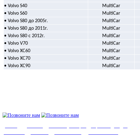
• Volvo S40
MultiCar
• Volvo S60
MultiCar
• Volvo S80 до 2005г.
MultiCar
• Volvo S80 до 2011г.
MultiCar
• Volvo S80 c 2012г.
MultiCar
• Volvo V70
MultiCar
• Volvo XC60
MultiCar
• Volvo XC70
MultiCar
• Volvo XC90
MultiCar
О нас
|
Доставка
|
Оплата
|
Возврат
|
Гарантия
|
Видео
|
Контакты
|
Заказать
|
Важно знать
|
Написать нам
|
Партнеры
|
Отзывы