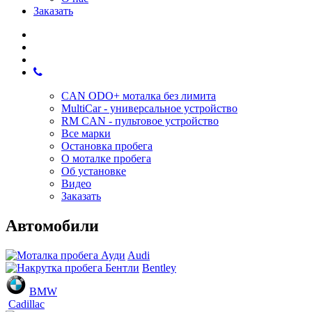
Заказать
CAN ODO+ моталка без лимита
MultiCar - универсальное устройство
RM CAN - пультовое устройство
Все марки
Остановка пробега
О моталке пробега
Об установке
Видео
Заказать
Автомобили
Audi
Bentley
BMW
Cadillac