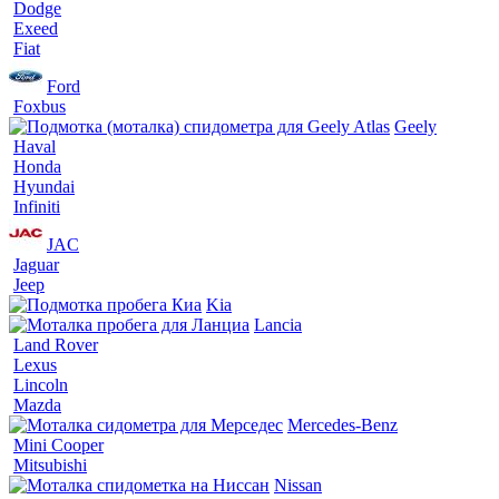
Dodge
Exeed
Fiat
Ford
Foxbus
Geely
Haval
Honda
Hyundai
Infiniti
JAC
Jaguar
Jeep
Kia
Lancia
Land Rover
Lexus
Lincoln
Mazda
Mercedes-Benz
Mini Cooper
Mitsubishi
Nissan